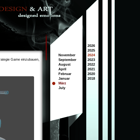
2026
2025
November
2024
trategie Game einzubauen,
September
2023
August
2022
April
2021
Februar
2020
Januar
2018
März
July