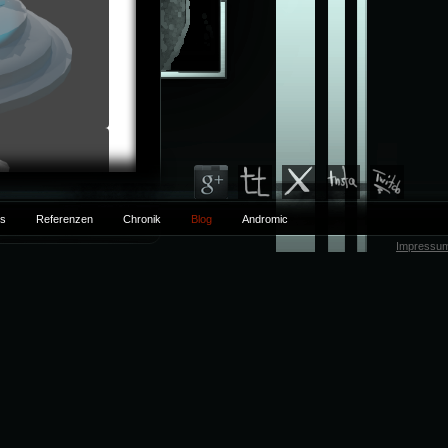
ts
Referenzen
Chronik
Blog
Andromic
Impressu