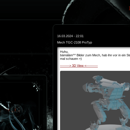
16.03.2024 - 22:01
Mech TGC-2108 ProTyp
Huhu,
bämäläm^^ Bilder zum Mech, hab ihn vor in ein S
mal schauen =)
--------> 3D View <----------